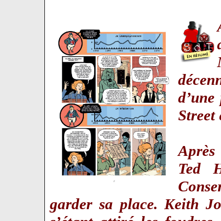
décen
d’une 
Street
Après 
Ted H
Conser
garder sa place. Keith J