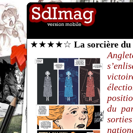
★★★★☆
La sorcière du
Anglet
s’enl
victoi
électi
positi
du par
sortie
natio