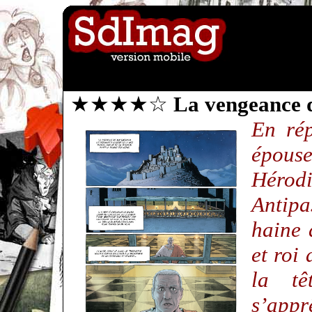
★★★★☆
La vengeance 
En rép
épouse
Hérodi
Antipa
haine 
et roi
la tê
s’appr