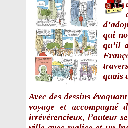
d’ado
qui no
qu’il 
Franç
traver
quais
Avec des dessins évoquant
voyage et accompagné d
irrévérencieux, l’auteur s
ville avec malice et un h