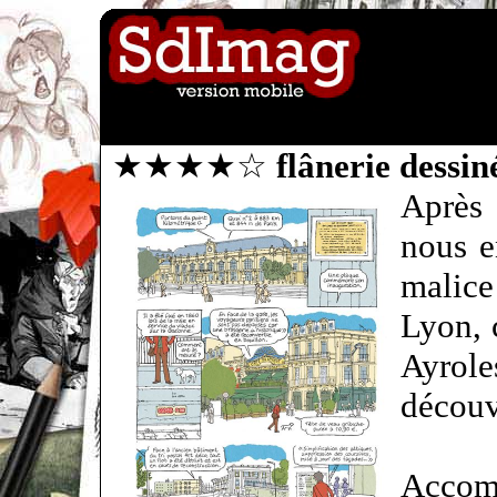
★★★★☆
flânerie dessin
Après
nous e
malic
Lyon, 
Ayro
découv
Accom