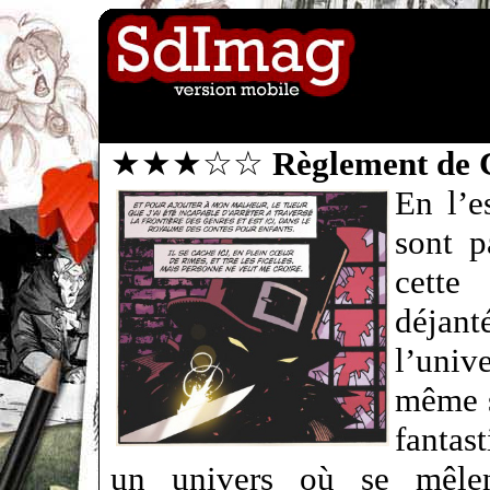
★★★☆☆
Règlement de 
En l’e
sont p
cette
déja
l’uni
même s
fantas
un univers où se mêlen