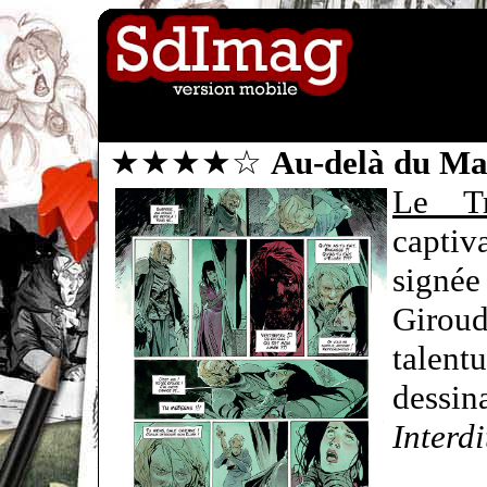
★★★★☆
Au-delà du M
Le Tr
captiv
signée
Giroud
talen
dessi
Interdi