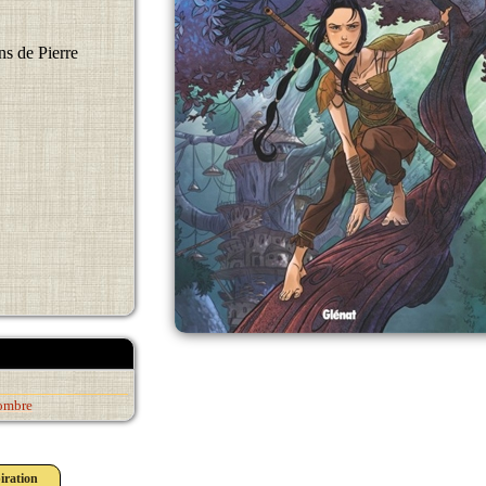
ns de Pierre
ombre
iration