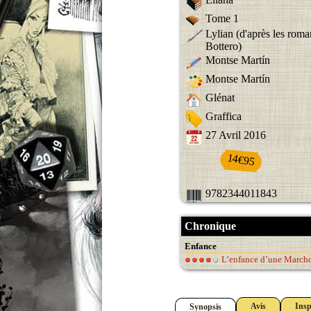
Tome 1
Lylian (d'après les roma
Bottero)
Montse Martín
Montse Martín
Glénat
Graffica
27 Avril 2016
14€95
9782344011843
Chronique
Enfance
L’enfance d’une March
Avis
Insp
Synopsis