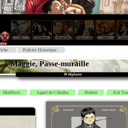
iche
Policier Historique
Maggie, Passe-muraille
40 éléphants
Maléfices
Appel de Cthulhu
Hubert
Kid Tou