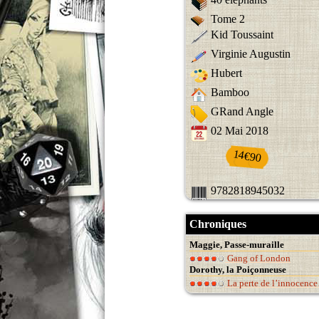
Tome 2
Kid Toussaint
Virginie Augustin
Hubert
Bamboo
GRand Angle
02 Mai 2018
14€90
9782818945032
Chroniques
Maggie, Passe-muraille
Gang of London
Dorothy, la Poiçonneuse
La perte de l’innocenc