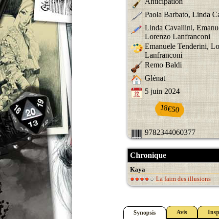
Anticipation
Paola Barbato, Linda Ca
Linda Cavallini, Emanue
Lorenzo Lanfranconi
Emanuele Tenderini, L
Lanfranconi
Remo Baldi
Glénat
5 juin 2024
18€50
9782344060377
Chronique
Kaya
La faim des illusions
Avis
Insp
Synopsis