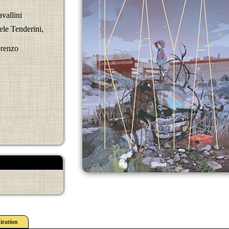
vallini
le Tenderini,
orenzo
iration