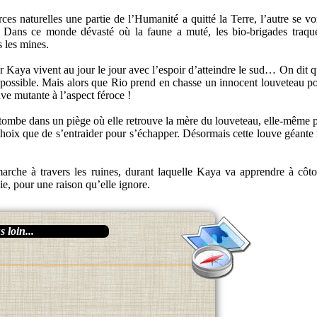
ces naturelles une partie de l’Humanité a quitté la Terre, l’autre se 
. Dans ce monde dévasté où la faune a muté, les bio-brigades traque
s les mines.
r Kaya vivent au jour le jour avec l’espoir d’atteindre le sud… On dit 
e possible. Mais alors que Rio prend en chasse un innocent louveteau pou
uve mutante à l’aspect féroce !
a tombe dans un piège où elle retrouve la mère du louveteau, elle-même 
choix que de s’entraider pour s’échapper. Désormais cette louve géante 
arche à travers les ruines, durant laquelle Kaya va apprendre à côto
ie, pour une raison qu’elle ignore.
 loin...