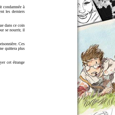
voit condamnée à
nt les derniers
que dans ce coin
r se nourrir, il
prisonnière. Ces
ne quittera plus
yer cet étrange