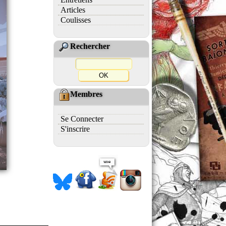
Articles
Coulisses
Rechercher
Membres
Se Connecter
S'inscrire