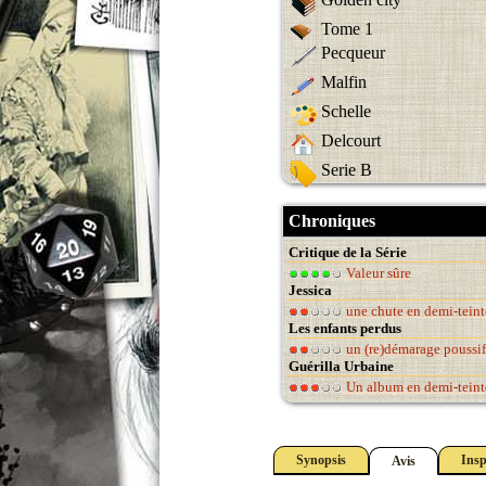
Tome 1
Pecqueur
Malfin
Schelle
Delcourt
Serie B
Chroniques
Critique de la Série
Valeur sûre
Jessica
une chute en demi-teint
Les enfants perdus
un (re)démarage poussif
Guérilla Urbaine
Un album en demi-teint
Synopsis
Insp
Avis