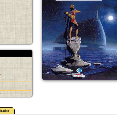
e
e
iration