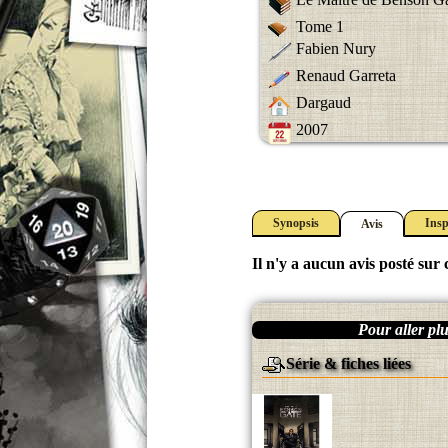
Tome 1
Fabien Nury
Renaud Garreta
Dargaud
2007
Synopsis
Insp
Avis
Il n'y a aucun avis posté sur c
Pour aller plus
Série & fiches liées