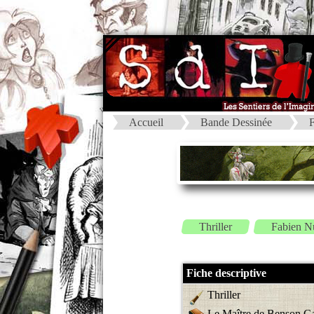
Accueil
Bande Dessinée
F
Thriller
Fabien N
Fiche descriptive
Thriller
Le Maître de Benson G