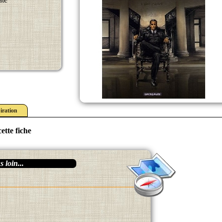
iration
ette fiche
 loin...