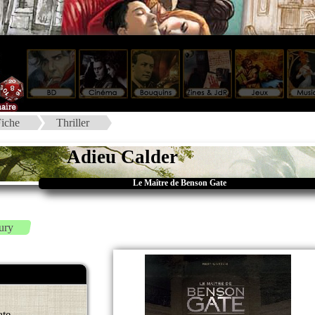
iche
Thriller
Adieu Calder
Le Maître de Benson Gate
ury
ate