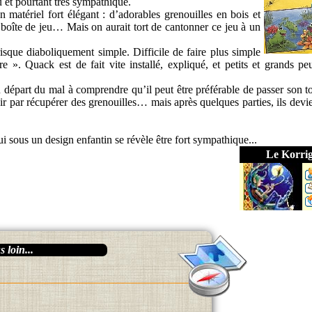
 et pourtant très sympathique.
 matériel fort élégant : d’adorables grenouilles en bois et
a boîte de jeu… Mais on aurait tort de cantonner ce jeu à un
isque diaboliquement simple. Difficile de faire plus simple
 ». Quack est de fait vite installé, expliqué, et petits et grands pe
u départ du mal à comprendre qu’il peut être préférable de passer son to
nir par récupérer des grenouilles… mais après quelques parties, ils devi
 sous un design enfantin se révèle être fort sympathique...
Le Korri
 loin...