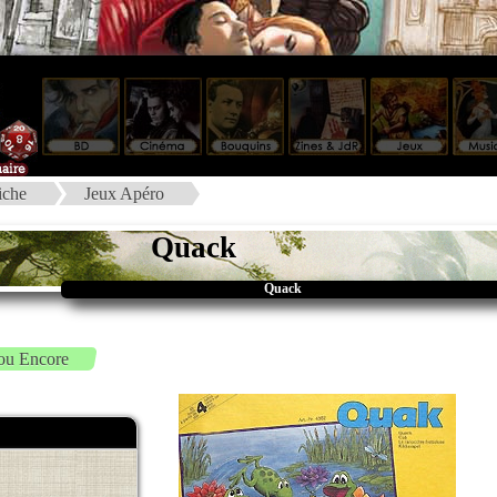
iche
Jeux Apéro
Quack
Quack
ou Encore