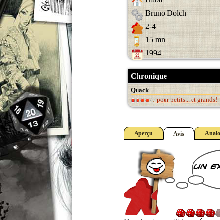
Bruno Dolch
2-4
15 mn
1994
Chronique
Quack
pour petits... et grands!
Aperçu
Analo
Avis
un e