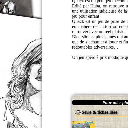
Quack est un petit jeu méconnu
Edité par Haba, on retrouve un
une utilisation judicieuse de l
jeu pour enfant!
Quack est un jeu de prise de r
en matière de « stop ou encore
retrouver avec un réel plaisir .
Bien sûr, les plus jeunes ont a
que de s’acharner à jouer et fi
redoutables adversaires…
Un jeu apéro à prix modique qui
Pour aller plus
Série & fiches liées