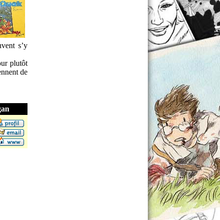
uvent s’y
ur plutôt
ennent de
gan