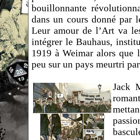
bouillonnante révolutionn
dans un cours donné par l
Leur amour de l’Art va l
intégrer le Bauhaus, instit
1919 à Weimar alors que 
peu sur un pays meurtri par
Jack M
romant
mett
passio
bascul