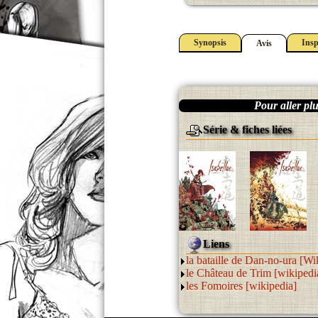
Synopsis
Insp
Avis
Pour aller plus
Série & fiches liées
Liens
la bataille de Dan-no-ura [Wi
le Château de Trim [wikipedi
les Fomoires [wikipedia]