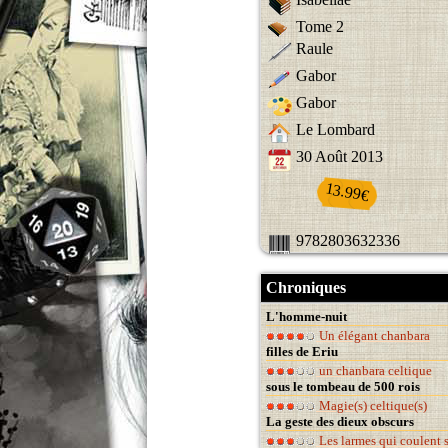
Tome 2
Raule
Gabor
Gabor
Le Lombard
30 Août 2013
13.99€
9782803632336
Chroniques
L'homme-nuit
Un élégant chanbara
filles de Eriu
un chanbara celtique
sous le tombeau de 500 rois
Magie(s) celtique(s)
La geste des dieux obscurs
Les larmes qui coulent 