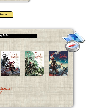
iration
 loin...
kipedia]
a]