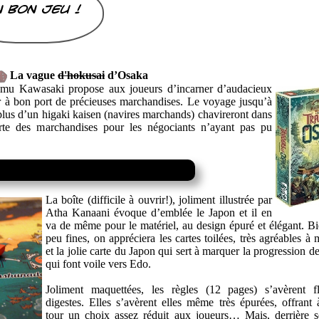
 bon jeu !
La vague
d'hokusai
d’Osaka
umu Kawasaki propose aux joueurs d’incarner d’audacieux
à bon port de précieuses marchandises. Le voyage jusqu’à
 plus d’un higaki kaisen (navires marchands) chavireront dans
erte des marchandises pour les négociants n’ayant pas pu
La boîte (difficile à ouvrir!), joliment illustrée par
Atha Kanaani évoque d’emblée le Japon et il en
va de même pour le matériel, au design épuré et élégant. B
peu fines, on appréciera les cartes toilées, très agréables à
et la jolie carte du Japon qui sert à marquer la progression d
qui font voile vers Edo.
Joliment maquettées, les règles (12 pages) s’avèrent f
digestes. Elles s’avèrent elles même très épurées, offrant
tour un choix assez réduit aux joueurs… Mais, derrière s