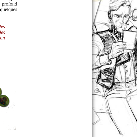
t profond
 quelques
tes
les
ion