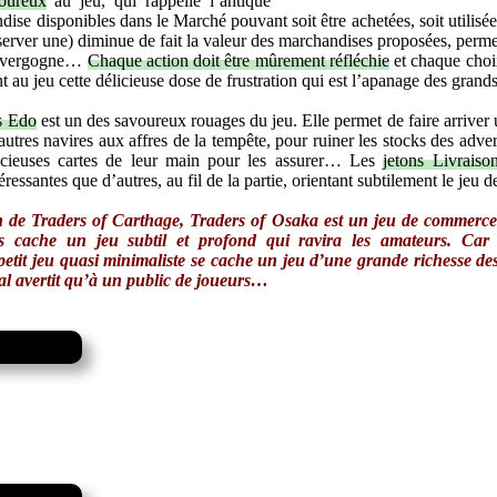
oureux
au jeu, qui rappelle l’antique
ise disponibles dans le Marché pouvant soit être achetées, soit utilis
erver une) diminue de fait la valeur des marchandises proposées, perme
ns vergogne…
Chaque action doit être mûrement réfléchie
et chaque choi
t au jeu cette délicieuse dose de frustration qui est l’apanage des grands
rs Edo
est un des savoureux rouages du jeu. Elle permet de faire arriver 
’autres navires aux affres de la tempête, pour ruiner les stocks des adve
écieuses cartes de leur main pour les assurer… Les
jetons Livraiso
ressantes que d’autres, au fil de la partie, orientant subtilement le jeu 
on de
Traders of Carthage
,
Traders of Osaka
est un jeu de commerce 
des cache un jeu subtil et profond qui ravira les amateurs. Car 
etit jeu quasi minimaliste se cache un jeu d’une grande richesse des
ial avertit qu’à un public de joueurs…