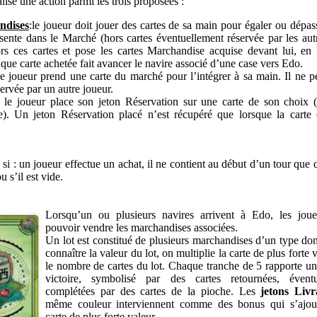
lise une action parmi les trois proposées :
ndises
:le joueur doit jouer des cartes de sa main pour égaler ou dépas
sente dans le Marché (hors cartes éventuellement réservée par les aut
ors ces cartes et pose les cartes Marchandise acquise devant lui, en 
que carte achetée fait avancer le navire associé d’une case vers Edo.
le joueur prend une carte du marché pour l’intégrer à sa main. Il ne p
ervée par un autre joueur.
: le joueur place son jeton Réservation sur une carte de son choix 
. Un jeton Réservation placé n’est récupéré que lorsque la carte 
é
si : un joueur effectue un achat, il ne contient au début d’un tour que 
 s’il est vide.
Lorsqu’un ou plusieurs navires arrivent à Edo, les jou
pouvoir vendre les marchandises associées.
Un lot est constitué de plusieurs marchandises d’un type do
connaître la valeur du lot, on multiplie la carte de plus forte 
le nombre de cartes du lot. Chaque tranche de 5 rapporte un
victoire, symbolisé par des cartes retournées, éventu
complétées par des cartes de la pioche. Les
jetons Livr
même couleur interviennent comme des bonus qui s’ajout
carte de plus forte valeur.