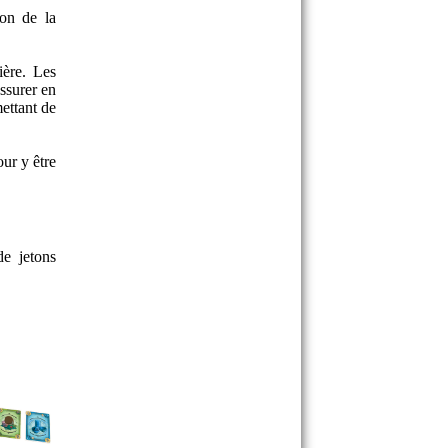
son de la
ière. Les
ssurer en
ettant de
our y être
e jetons