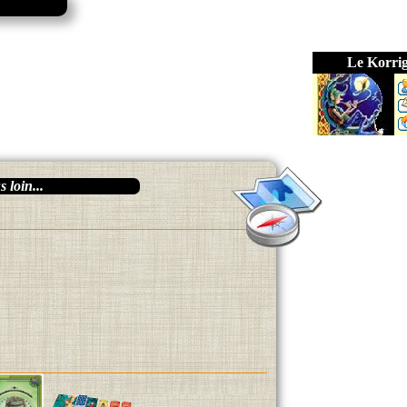
Le Korri
 loin...