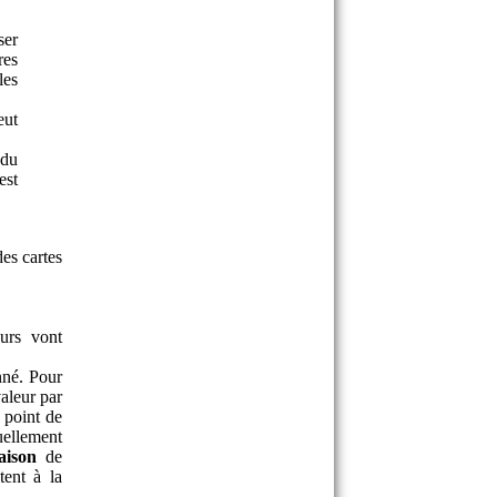
ser
res
les
eut
(du
est
des cartes
eurs vont
nné. Pour
valeur par
 point de
ellement
aison
de
ent à la