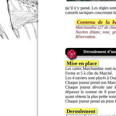
qu’il n’y parait. Les règles 
conseils tactiques concernant l
Contenu de la bo
Marchandise (27 de chac
Navires (blanc, rose, g
Réservation.
Déroulement d’une
Mise en place
Les cartes Marchandise sont mé
Ferme et 5 à côte du Marché.
Les 4 navires sont placés à Os
Chaque joueur prend son March
Chaque joueur dévoile une à 
dépasser la somme de 8 pour 
ayant obtenu la plus petite som
Chaque joueur prend un jeton l
Deroulement