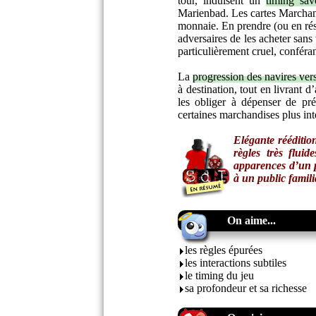
tour, induisent un
timing sav
Marienbad. Les cartes Marchand
monnaie. En prendre (ou en rés
adversaires de les acheter sa
particulièrement cruel, conféran
La
progression des navires ve
à destination, tout en livrant d
les obliger à dépenser de pr
certaines marchandises plus inté
Elégante rééditi
règles très flui
apparences d’un p
à un public famil
On aime...
les règles épurées
les interactions subtiles
le timing du jeu
sa profondeur et sa richesse