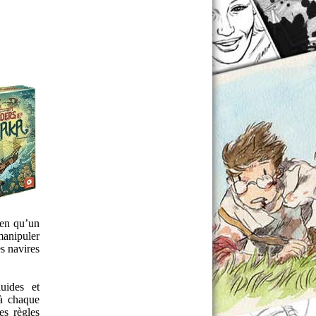
ien qu’un
 manipuler
es navires
luides et
 à chaque
es règles