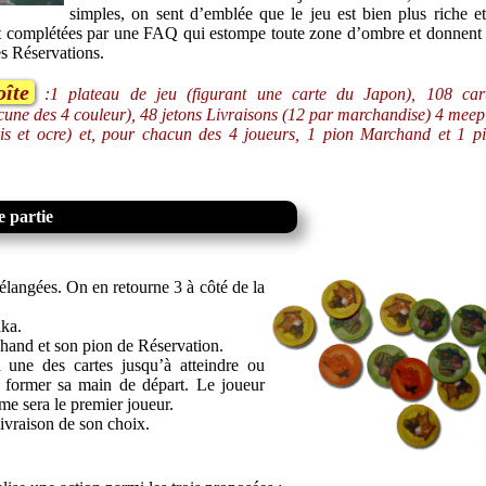
simples, on sent d’emblée que le jeu est bien plus riche e
sont complétées par une FAQ qui estompe toute zone d’ombre et donnent
es Réservations.
îte
:1 plateau de jeu (figurant une carte du Japon), 108 car
une des 4 couleur), 48 jetons Livraisons (12 par marchandise) 4 meep
ris et ocre) et, pour chacun des 4 joueurs, 1 pion Marchand et 1 p
 partie
langées. On en retourne 3 à côté de la
aka.
and et son pion de Réservation.
une des cartes jusqu’à atteindre ou
former sa main de départ. Le joueur
me sera le premier joueur.
ivraison de son choix.