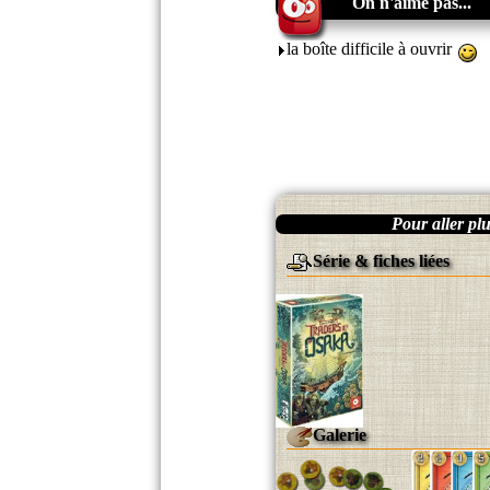
On n'aime pas...
la boîte difficile à ouvrir
Pour aller plus
Série & fiches liées
Galerie