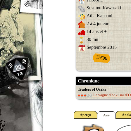
Susumu Kawasaki
Atha Kanaani
2 à 4 joueurs
14 ans et +
30 mn
Septembre 2015
17€90
Chronique
Traders of Osaka
La vague
d'hokusai
d’O
Aperçu
Analo
Avis