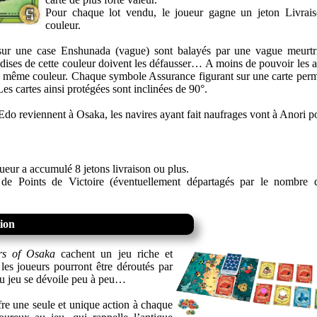
Pour chaque lot vendu, le joueur gagne un jeton Livrai
couleur.
 sur une case Enshunada (vague) sont balayés par une vague meurtr
ises de cette couleur doivent les défausser… A moins de pouvoir les a
de même couleur. Chaque symbole Assurance figurant sur une carte perm
es cartes ainsi protégées sont inclinées de 90°.
t Edo reviennent à Osaka, les navires ayant fait naufrages vont à Anori p
ueur a accumulé 8 jetons livraison ou plus.
de Points de Victoire (éventuellement départagés par le nombre d
tion
rs of Osaka
cachent un jeu riche et
 les joueurs pourront être déroutés par
 du jeu se dévoile peu à peu…
re une seule et unique action à chaque