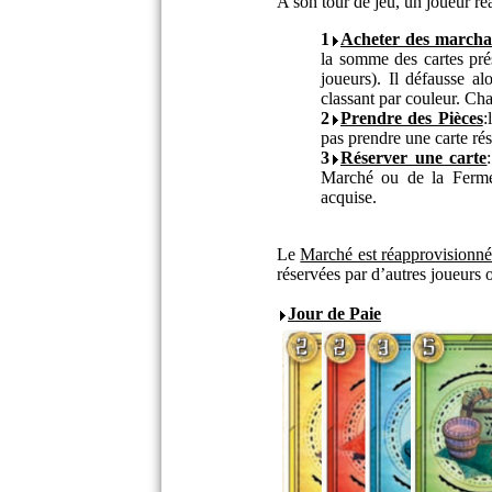
A son tour de jeu, un joueur réa
1
Acheter des marcha
la somme des cartes pré
joueurs). Il défausse al
classant par couleur. Cha
2
Prendre des Pièces
:
pas prendre une carte rés
3
Réserver une carte
Marché ou de la Ferme)
acquise.
Le
Marché est réapprovisionn
réservées par d’autres joueurs ou
Jour de Paie