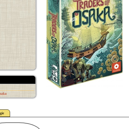
saka
gie