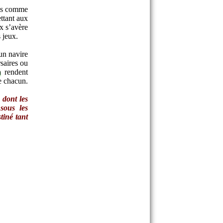
ées comme
ttant aux
x s’avère
 jeux.
un navire
rsaires ou
n
rendent
de chacun.
dont les
sous les
tiné tant