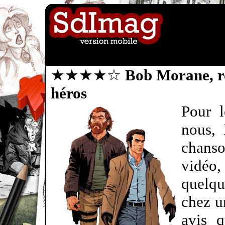
★★★★☆
Bob Morane, re
héros
Pour l
nous,
chanso
vidéo,
quelq
chez u
avis q