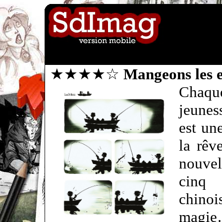
★★★★☆
Mangeons les e
Chaq
jeune
est un
la rêv
nouve
cinq 
chino
magi