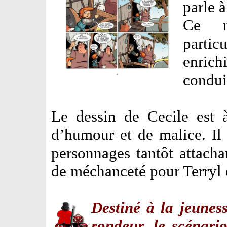
parle à
Ce no
partic
enrichi
condu
Le dessin de Cecile est à
d’humour et de malice. Il 
personnages tantôt attachan
de méchanceté pour Terryl
Destiné à la jeunes
rondeur, le scénari