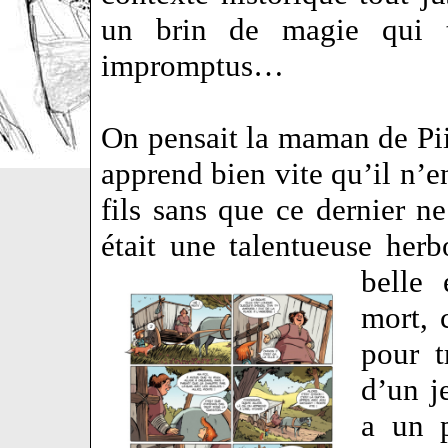
un brin de magie qui t
impromptus…
On pensait la maman de Piik
apprend bien vite qu’il n’en
fils sans que ce dernier n
était une talentueuse herb
belle
mort, 
pour t
d’un j
a un p