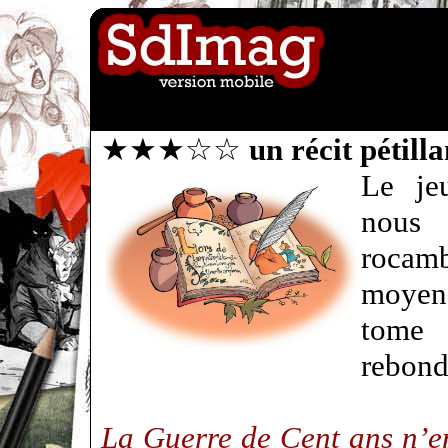
★★★☆☆
un récit pétill
Le je
nous 
roc
moyenâ
tom
rebon
La Guerre de Cent ans n’en 