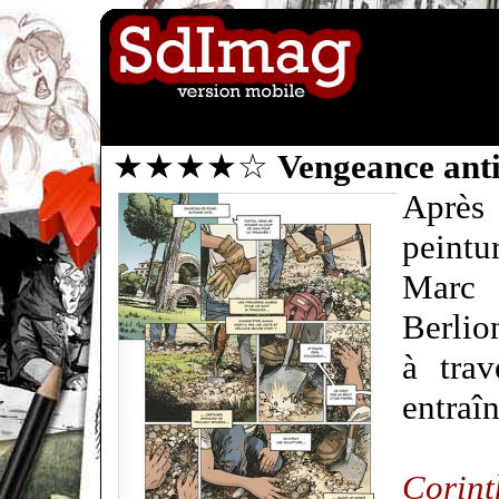
★★★★☆
Vengeance ant
Après 
peintu
Marc
Berlio
à trav
entraîn
Corin