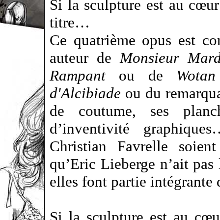
Si la sculpture est au cœur 
titre…
Ce quatrième opus est con
auteur de
Monsieur Mard
Rampant
ou de
Wotan
d'Alcibiade
ou du remarqu
de coutume, ses planc
d’inventivité graphiqu
Christian Favrelle soien
qu’Eric Lieberge n’ait pas 
elles font partie intégrante 
Si la sculpture est au cœu