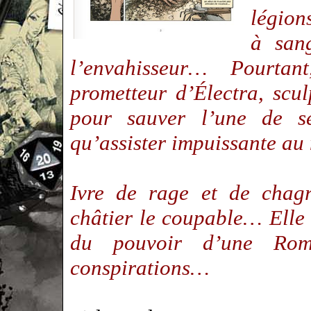
légions
à sang
l’envahisseur… Pourtan
prometteur d’Électra, scu
pour sauver l’une de s
qu’assister impuissante au
Ivre de rage et de chagr
châtier le coupable… Elle 
du pouvoir d’une Rom
conspirations…