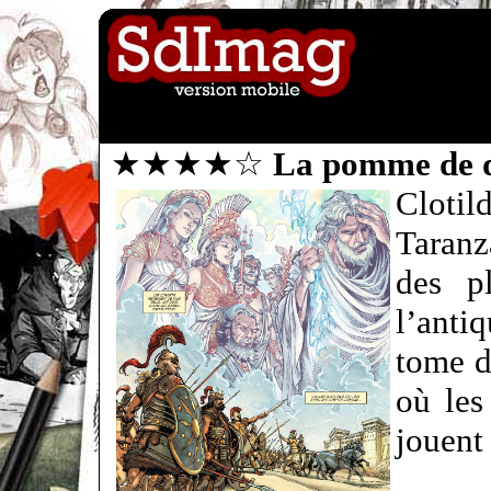
★★★★☆
La pomme de d
Cloti
Taranz
des pl
l’anti
tome d
où les
jouen