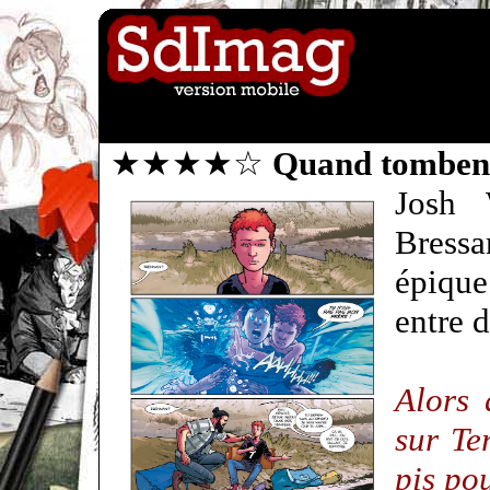
★★★★☆
Quand tomben
Josh 
Bressa
épique
entre
Alors 
sur Te
pis po