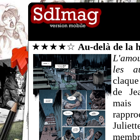
★★★★☆
Au-delà de la
L'amou
les au
claque
de Je
mais 
rappro
Juliet
membre