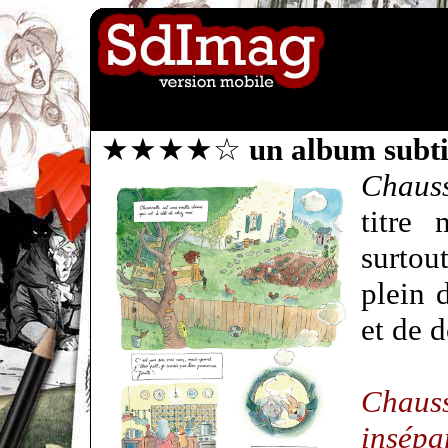
★★★★☆
un album subti
Chauss
titre
surto
plein 
et de 
Chauss
insépa