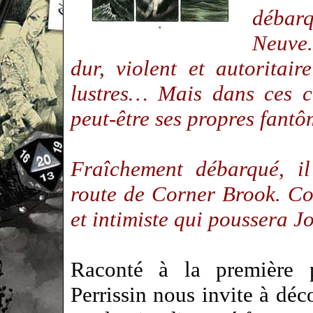
débarq
Neuve.
dur, violent et autoritai
lustres… Mais dans ces c
peut-être ses propres fant
Fraîchement débarqué, i
route de Corner Brook. C
et intimiste qui poussera J
Raconté à la première p
Perrissin nous invite à dé