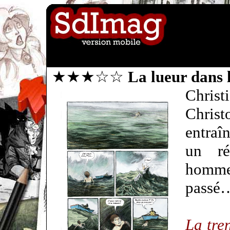
★★★☆☆
La lueur dans
Chri
Chris
entraî
un ré
homm
passé
La tre