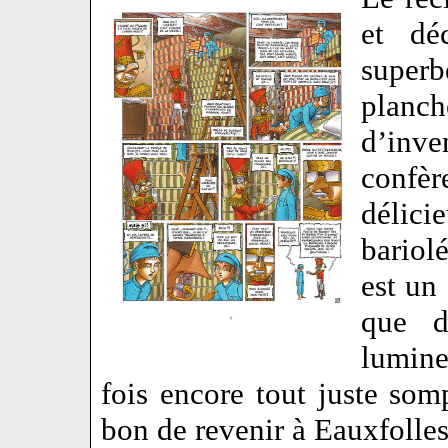
et dé
superb
planc
d’inve
confèr
délici
bariolé
est un
que d
lumine
fois encore tout juste so
bon de revenir à Eauxfolles