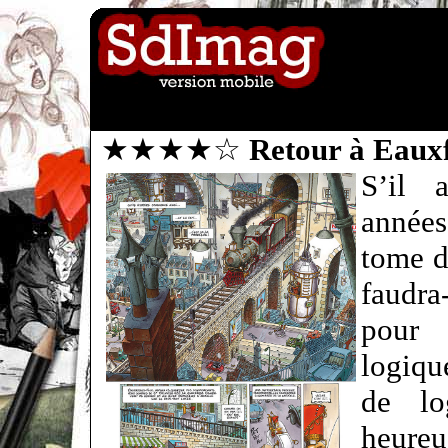
★★★★☆
Retour à Eauxf
S’il 
années
tome 
faudra
pour 
logiqu
de lo
heureu