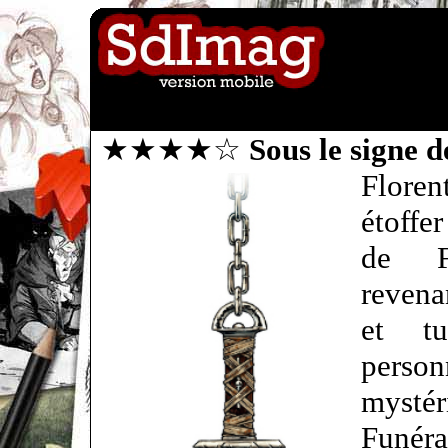
★★★★☆
Sous le signe 
Flore
étoffe
de F
revena
et t
perso
mystér
Funéra