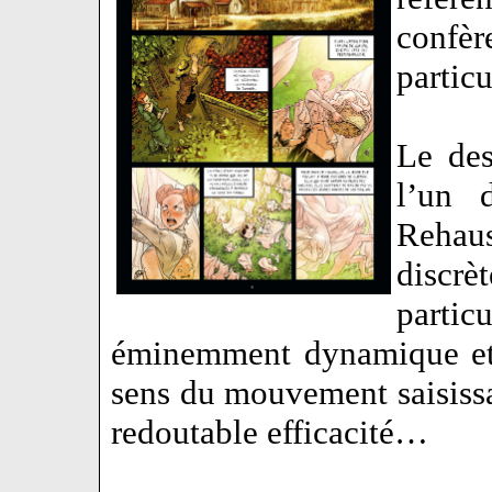
confè
partic
Le des
l’un 
Rehau
discrè
partic
éminemment dynamique et 
sens du mouvement saisis
redoutable efficacité…