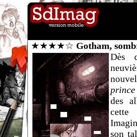
★★★★☆
Gotham, sombr
Dès q
neuvi
nouvel
princ
des a
cette
Imagin
son ta