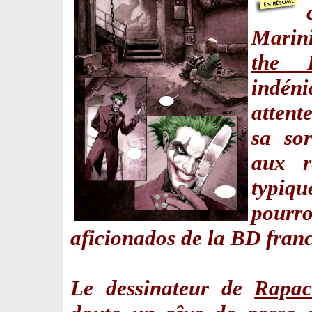
Marin
the 
indén
attent
sa so
aux r
typiq
pourr
aficionados de la BD fran
Le dessinateur de
Rapac