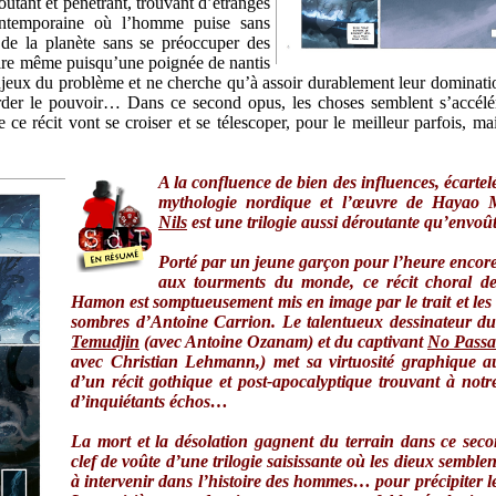
tant et pénétrant, trouvant d’étranges
ntemporaine où l’homme puise sans
 de la planète sans se préoccuper des
ire même puisqu’une poignée de nantis
njeux du problème et ne cherche qu’à assoir durablement leur dominatio
rder le pouvoir… Dans ce second opus, les choses semblent s’accélér
e ce récit vont se croiser et se télescoper, pour le meilleur parfois, ma
A la confluence de bien des influences, écartelé
mythologie nordique et l’œuvre de Hayao M
Nils
est une trilogie aussi déroutante qu’envo
Porté par un jeune garçon pour l’heure encor
aux tourments du monde, ce récit choral d
Hamon est somptueusement mis en image par le trait et les
sombres d’Antoine Carrion. Le talentueux dessinateur d
Temudjin
(avec Antoine Ozanam) et du captivant
No Pass
avec Christian Lehmann,) met sa virtuosité graphique a
d’un récit gothique et post-apocalyptique trouvant à not
d’inquiétants échos…
La mort et la désolation gagnent du terrain dans ce sec
clef de voûte d’une trilogie saisissante où les dieux semblen
à intervenir dans l’histoire des hommes… pour précipiter 