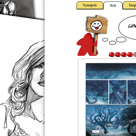
Synopsis
Insp
Avis
un