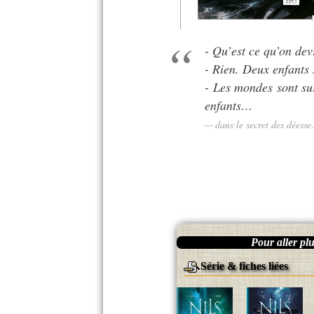
- Qu’est ce qu’on devr
- Rien. Deux enfants 
- Les mondes sont sur
enfants…
dans le secret des déess
Pour aller plus
Série & fiches liées