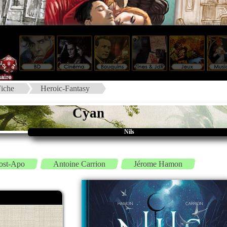
iche
Heroic-Fantasy
Cyan
Nils
ost-Apo
Antoine Carrion
Jérome Hamon