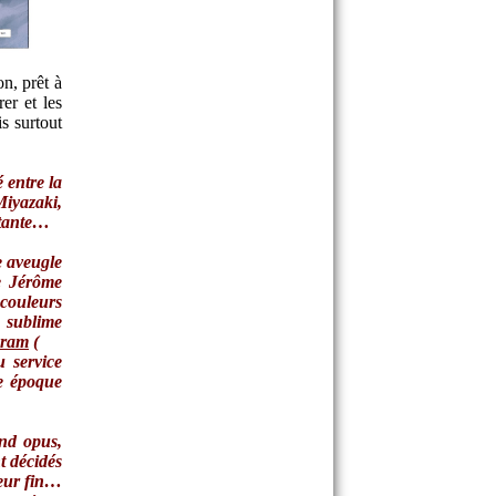
n, prêt à
er et les
is surtout
 entre la
iyazaki,
ûtante…
e aveugle
e Jérôme
 couleurs
u sublime
aram
(
u service
re époque
ond opus,
t décidés
leur fin…