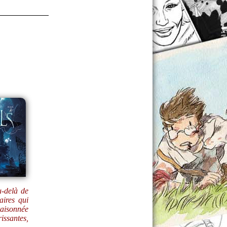
u-delà de
ires qui
raisonnée
rissantes,