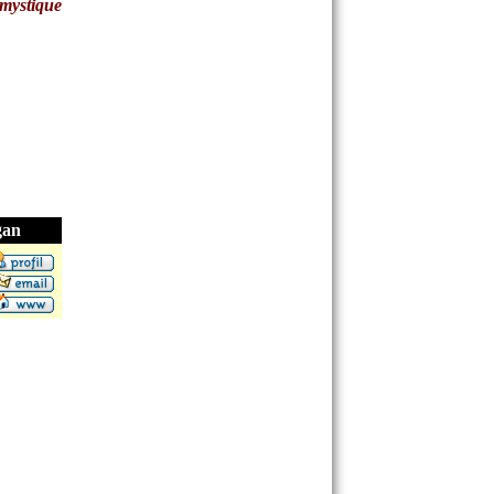
mystique
gan