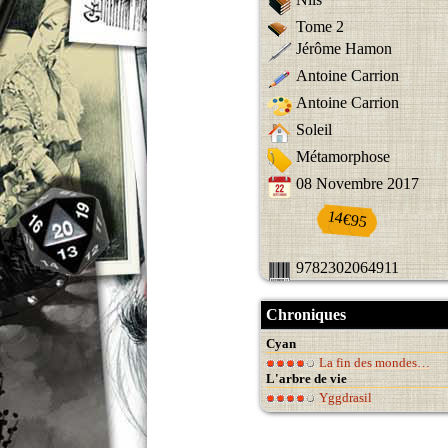
Tome 2
Jérôme Hamon
Antoine Carrion
Antoine Carrion
Soleil
Métamorphose
08 Novembre 2017
14€95
9782302064911
Chroniques
Cyan
La fin des mondes…
L'arbre de vie
Yggdrasil