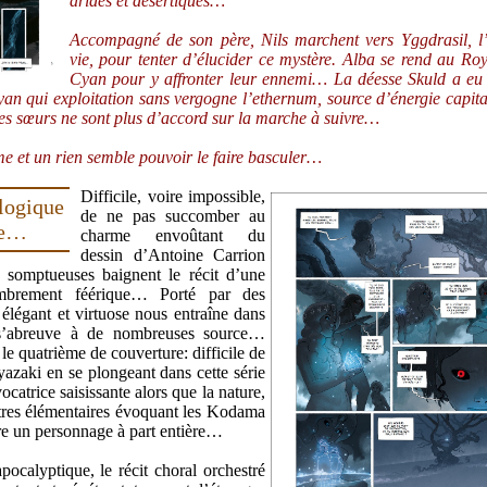
arides et désertiques…
Accompagné de son père, Nils marchent vers Yggdrasil, l
vie, pour tenter d’élucider ce mystère. Alba se rend au R
Cyan pour y affronter leur ennemi… La déesse Skuld a eu 
Cyan qui exploitation sans vergogne l’ethernum, source d’énergie capita
es sœurs ne sont plus d’accord sur la marche à suivre…
e et un rien semble pouvoir le faire basculer…
Difficile, voire impossible,
gique
de ne pas succomber au
ue…
charme envoûtant du
dessin d’Antoine Carrion
s somptueuses baignent le récit d’une
ombrement féérique… Porté par des
 élégant et virtuose nous entraîne dans
 s’abreuve à de nombreuses source…
le quatrième de couverture: difficile de
yazaki en se plongeant dans cette série
ocatrice saisissante alors que la nature,
êtres élémentaires évoquant les Kodama
tre un personnage à part entière…
ocalyptique, le récit choral orchestré