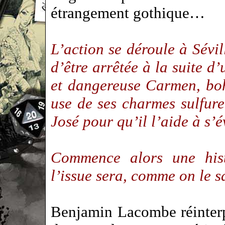
étrangement gothique…
L’action se déroule à Sévil
d’être arrêtée à la suite d’
et dangereuse Carmen, bo
use de ses charmes sulfur
José pour qu’il l’aide à s
Commence alors une hist
l’issue sera, comme on le s
Benjamin Lacombe réinterpr