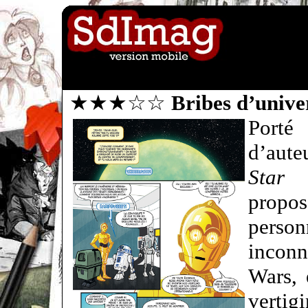
★★★☆☆
Bribes d’unive
Porté
d’aute
Star 
propos
pers
inconn
Wars, 
vertig