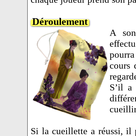
Déroulement
A son
effect
pourra
cours 
regard
S’il a
différ
cueilli
Si la cueillette a réussi, i