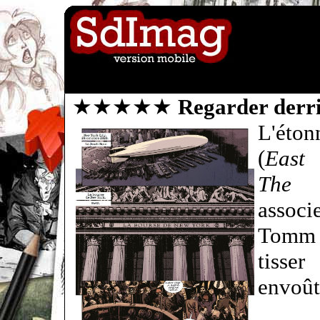
★★★★★
Regarder derri
L'éto
(
East 
The 
associ
Tomm
tisser
envoût