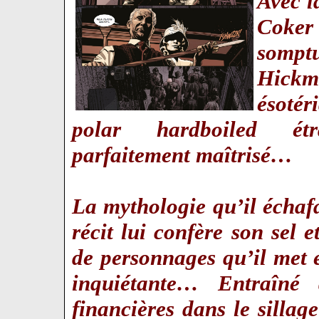
Avec l
Coke
sompt
Hickm
ésotér
polar hardboiled étr
parfaitement maîtrisé…
La mythologie qu’il échaf
récit lui confère son sel e
de personnages qu’il met 
inquiétante… Entraîné 
financières dans le silla