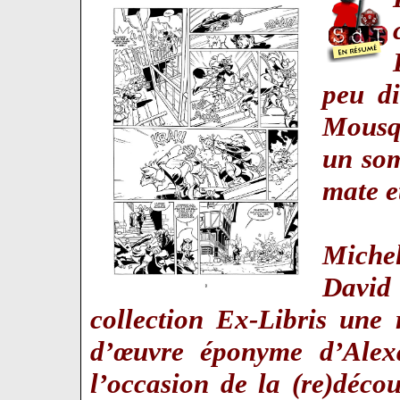
peu di
Mousq
un som
mate et
Michel
David
collection Ex-Libris une
d’œuvre éponyme d’Alex
l’occasion de la (re)déco