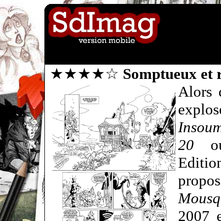
★★★★☆
Somptueux et 
Alors 
explo
Insoum
20
o
Editi
propo
Mousq
2007 e