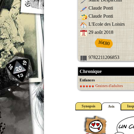
Claude Ponti
Claude Ponti
L'Ecole des Loisirs
29 août 2018
16€80
9782211206853
Chronique
Enfances
Graines d'adultes
Synopsis
Insp
Avis
un c