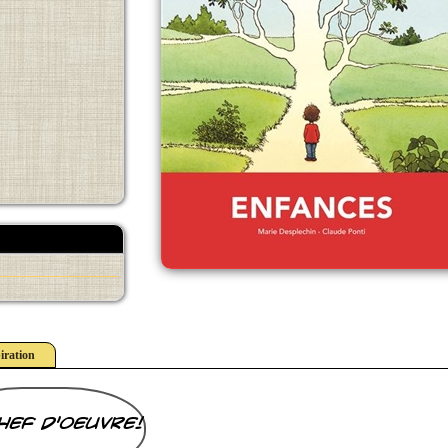
iration
hef d'oeuvre!