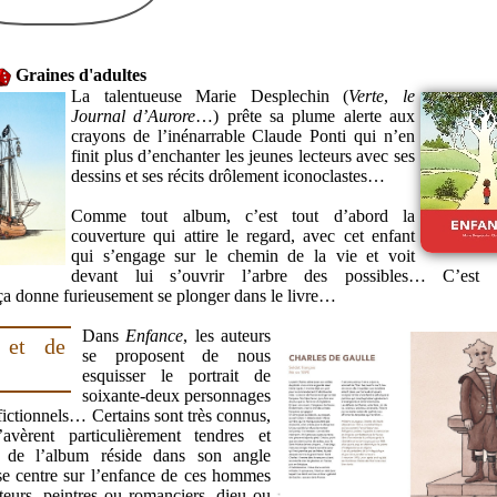
Graines d'adultes
La talentueuse Marie Desplechin (
Verte
,
le
Journal d’Aurore
…) prête sa plume alerte aux
crayons de l’inénarrable Claude Ponti qui n’en
finit plus d’enchanter les jeunes lecteurs avec ses
dessins et ses récits drôlement iconoclastes…
Comme tout album, c’est tout d’abord la
couverture qui attire le regard, avec cet enfant
qui s’engage sur le chemin de la vie et voit
devant lui s’ouvrir l’arbre des possibles… C’est
 donne furieusement se plonger dans le livre…
Dans
Enfance
, les auteurs
 et de
se proposent de nous
esquisser le portrait de
soixante-deux personnages
fictionnels… Certains sont très connus,
vèrent particulièrement tendres et
é de l’album réside dans son angle
se centre sur l’enfance de ces hommes
teurs, peintres ou romanciers, dieu ou