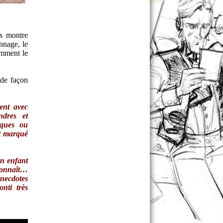
us montre
nnage, le
omment le
 de façon
ent avec
ndres et
iques ou
nt marqué
un enfant
connaît…
necdotes
nti très