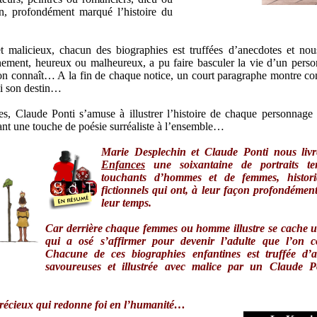
on, profondément marqué l’histoire du
 et malicieux, chacun des biographies est truffées d’anecdotes et no
ment, heureux ou malheureux, a pu faire basculer la vie d’un perso
l’on connaît… A la fin de chaque notice, un court paragraphe montre c
i son destin…
ues, Claude Ponti s’amuse à illustrer l’histoire de chaque personnage
ant une touche de poésie surréaliste à l’ensemble…
Marie Desplechin et Claude Ponti nous livr
Enfances
une soixantaine de portraits te
touchants d’hommes et de femmes, histor
fictionnels qui ont, à leur façon profondéme
leur temps.
Car derrière chaque femmes ou homme illustre se cache 
qui a osé s’affirmer pour devenir l’adulte que l’on 
Chacune de ces biographies enfantines est truffée d’a
savoureuses et illustrée avec malice par un Claude Po
 précieux qui redonne foi en l’humanité…