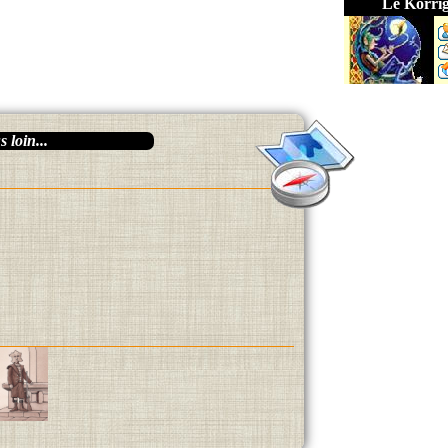
Le Korri
 loin...