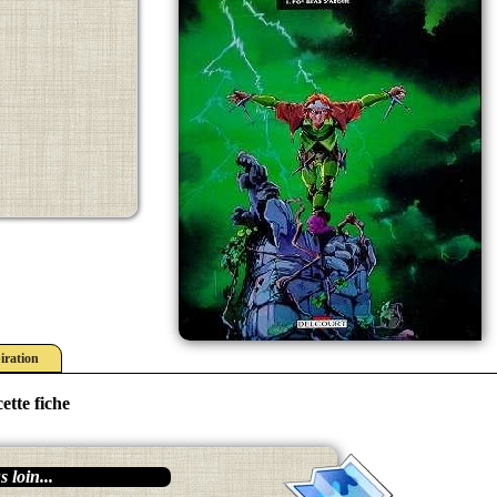
iration
ette fiche
 loin...