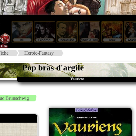
iche
Heroic-Fantasy
Pop bras d'argile
Vauriens
uc Brunschwig