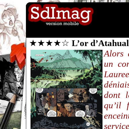
★★★★☆
L’or d’Atahua
Alors 
un com
Lauree
déniai
dont l
qu’il 
encei
servic