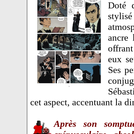
Doté d
stylis
atmosp
ancre 
offran
eux se
Ses pe
conjug
Sébast
cet aspect, accentuant la 
Après son sompt