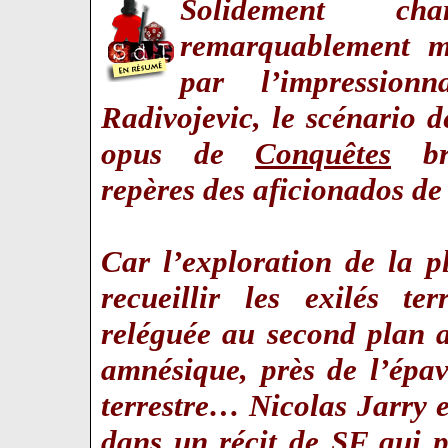
Solidement cha
remarquablement m
par l’impressionn
Radivojevic, le scénario d
opus de
Conquêtes
bro
repères des aficionados de
Car l’exploration de la p
recueillir les exilés ter
reléguée au second plan al
amnésique, près de l’épav
terrestre… Nicolas Jarry 
dans un récit de SF qui 