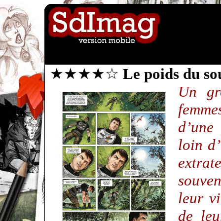
★★★★☆
Le poids du s
Un gr
femmes
d’une 
loin d
extr
souven
leur v
de leu