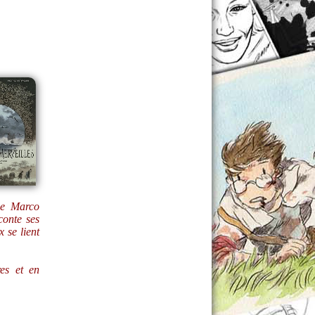
ue Marco
conte ses
 se lient
res et en