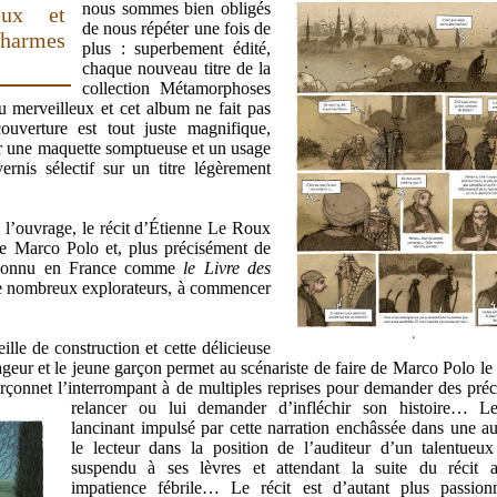
nous sommes bien obligés
eux et
de nous répéter une fois de
armes
plus : superbement édité,
chaque nouveau titre de la
collection Métamorphoses
au merveilleux et cet album ne fait pas
uverture est tout juste magnifique,
par une maquette somptueuse et un usage
ernis sélectif sur un titre légèrement
 l’ouvrage, le récit d’Étienne Le Roux
 de Marco Polo et, plus précisément de
connu en France comme
le Livre des
de nombreux explorateurs, à commencer
lle de construction et cette délicieuse
geur et le jeune garçon permet au scénariste de faire de Marco Polo le 
arçonnet l’interrompant à de multiples reprises pour demander des préci
relancer ou lui demander d’infléchir son histoire…
L
lancinant impulsé par cette narration enchâssée dans une au
le lecteur dans la position de l’auditeur d’un talentueux
suspendu à ses lèvres et attendant la suite du récit 
impatience fébrile… Le récit est d’autant plus passion