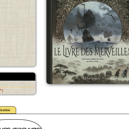
*)
iration