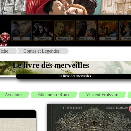
iche
Contes et Légendes
Le livre des merveilles
Le livre des merveilles
Aventure
Étienne Le Roux
Vincent Froissard