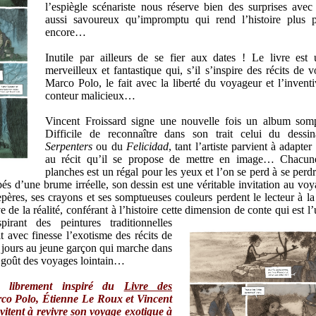
l’espiègle scénariste nous réserve bien des surprises avec
aussi savoureux qu’impromptu qui rend l’histoire plus 
encore…
Inutile par ailleurs de se fier aux dates ! Le livre est
merveilleux et fantastique qui, s’il s’inspire des récits de 
Marco Polo, le fait avec la liberté du voyageur et l’inventi
conteur malicieux…
Vincent Froissard signe une nouvelle fois un album so
Difficile de reconnaître dans son trait celui du dessi
Serpenters
ou du
Felicidad
, tant l’artiste parvient à adapter
au récit qu’il se propose de mettre en image… Chacun
planches est un régal pour les yeux et l’on se perd à se perd
 d’une brume irréelle, son dessin est une véritable invitation au voy
pères, ses crayons et ses somptueuses couleurs perdent le lecteur à la 
 de la réalité, conférant à l’histoire cette dimension de conte qui est l
spirant des peintures traditionnelles
it avec finesse l’exotisme des récits de
 jours au jeune garçon qui marche dans
e goût des voyages lointain…
m librement inspiré du
Livre des
o Polo, Étienne Le Roux et Vincent
vitent à revivre son voyage exotique à