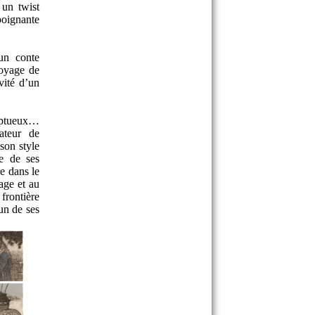
 un twist
poignante
 un conte
voyage de
vité d’un
mptueux…
nateur de
 son style
e de ses
re dans le
age et au
frontière
’un de ses