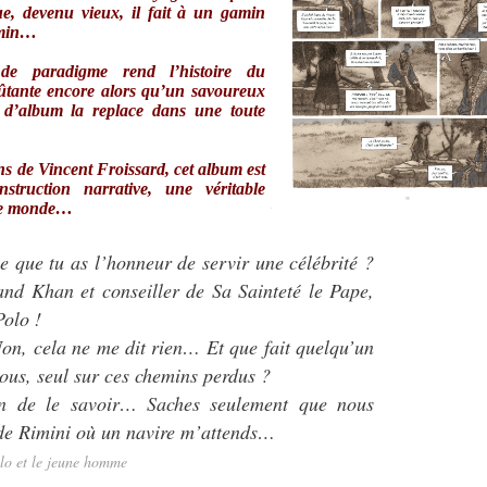
que, devenu vieux, il fait à un gamin
emin…
de paradigme rend l’histoire du
ûtante encore alors qu’un savoureux
 d’album la replace dans une toute
ns de Vincent Froissard, cet album est
struction narrative, une véritable
r le monde…
e que tu as l’honneur de servir une célébrité ?
and Khan et conseiller de Sa Sainteté le Pape,
olo !
on, cela ne me dit rien… Et que fait quelqu’un
us, seul sur ces chemins perdus ?
in de le savoir… Saches seulement que nous
 de Rimini où un navire m’attends…
lo et le jeune homme