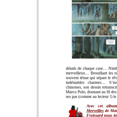
détails de chaque case… Nimbés
merveilleux… Brouillant les re
souvent ténue qui sépare le rêve
indéniables charmes…
S’in
chinoises, son dessin retranscr
Marco Polo, donnant au fil des
ses pas (comme au lecteur !) l
Avec cet albu
Merveilles
de Marc
Froissard nous in