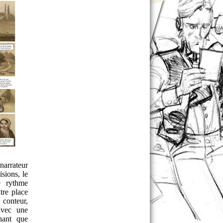
narrateur
sions, le
e rythme
tre place
 conteur,
avec une
nant que