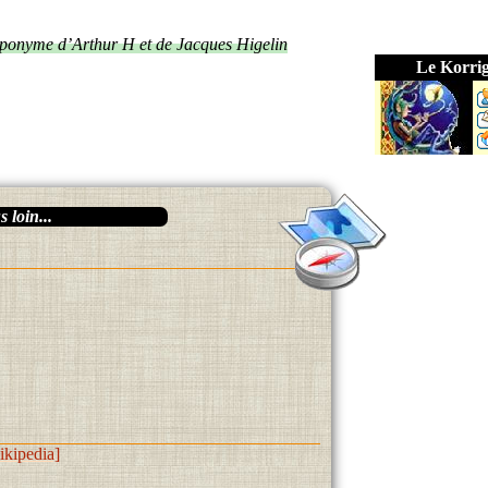
éponyme d’Arthur H et de Jacques Higelin
Le Korri
 loin...
kipedia]