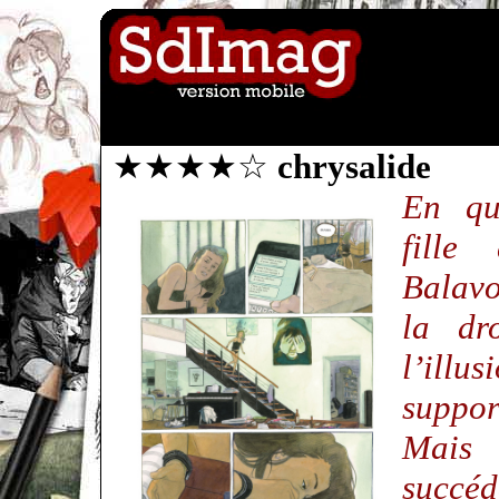
★★★★☆
chrysalide
En quê
fille
Balavo
la dr
l’illus
suppor
Mais 
succéd