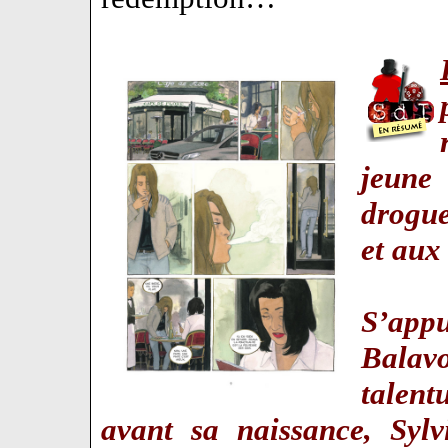
jeune
drogue
et aux
S’appu
Bala
talen
avant sa naissance, Sylv