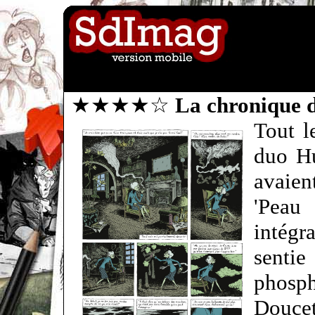
★★★★☆
La chronique 
Tout l
duo Hu
avaien
'Peau
intégr
sent
phosph
Doucet