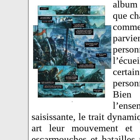
album 
que ch
comme
parvi
perso
l’écu
certai
person
Bien 
l’ens
saisissante, le trait dynami
art leur mouvement et c
escarmouches et batailles