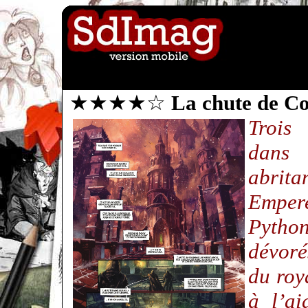
★★★★☆
La chute de C
Trois 
dans
abrita
Empe
Pyth
dévoré
du roy
à l’a