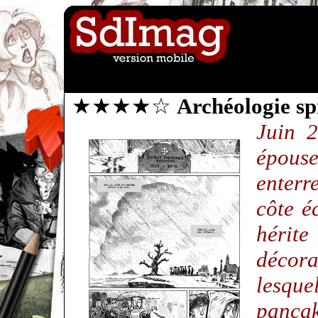
★★★★☆
Archéologie sp
Juin 
épous
enterr
côte é
héri
décora
lesqu
panca