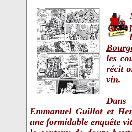
Bourg
les co
récit 
vin.
Dan
Emmanuel Guillot et Her
une formidable enquête viti