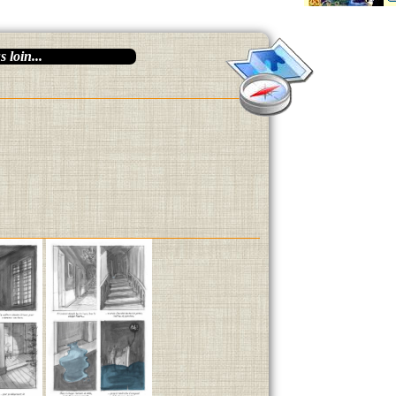
 loin...