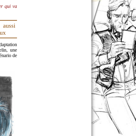
er qui va
aussi
eux
daptation
lin, une
cénario de