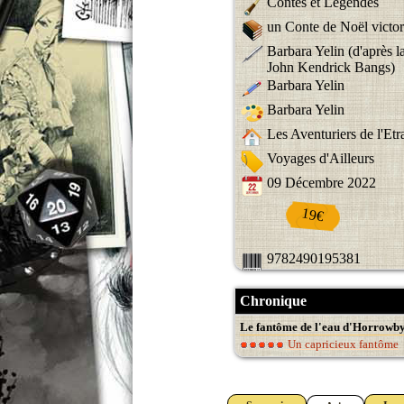
Contes et Légendes
un Conte de Noël victor
Barbara Yelin (d'après l
John Kendrick Bangs)
Barbara Yelin
Barbara Yelin
Les Aventuriers de l'Et
Voyages d'Ailleurs
09 Décembre 2022
19€
9782490195381
Chronique
Le fantôme de l'eau d'Horrowby
Un capricieux fantôme