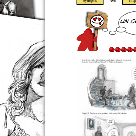
Synopsis
Insp
Avis
un c