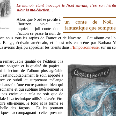
Le manoir étant inoccupé le Noël suivant, c’est son hériti
subir la malédiction…
Alors que Noël se profile à
un conte de Noël 
l’horizon, voici un
fantastique que somptu
inquiétant joli conte dont
l’action se passe la nuit de
lace sous tous les sapins de France et de Navarre… Cet album est l’a
Bangs, écrivain américain, et il est mis en scène par Barbara Ye
us avions déjà pu apprécier les talents dans
l’Empoisonneuse
, sur un s
a remarquable qualité de l’édition : la
iure soignée et la qualité du papier…
t la lecture de l’album plus agréable
 est indubitablement le soin apporté à
vec ce subtil et surprenant mélange
 rehaussé d’une encre pantone bleu qui
scinante et qui sublime littéralement le
lez pas croire que cela ne soit que de
ale ! La technique utilisée s’avère être
oire elle-même, le fond et la forme se
 belle des façons… Et les pourtant
iques accompagnant cette présente