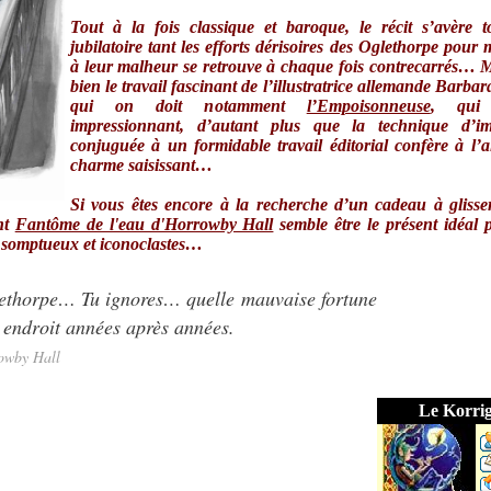
Tout à la fois classique et baroque, le récit s’avère t
jubilatoire tant les efforts dérisoires des Oglethorpe pour m
à leur malheur se retrouve à chaque fois contrecarrés… M
bien le travail fascinant de l’illustratrice allemande Barbar
qui on doit notamment
l’Empoisonneuse
, qui 
impressionnant, d’autant plus que la technique d’im
conjuguée à un formidable travail éditorial confère à l
charme saisissant…
Si vous êtes encore à la recherche d’un cadeau à glisse
nt
Fantôme de l'eau d'Horrowby Hall
semble être le présent idéal 
s somptueux et iconoclastes…
ethorpe… Tu ignores… quelle mauvaise fortune
 endroit années après années.
owby Hall
Le Korri