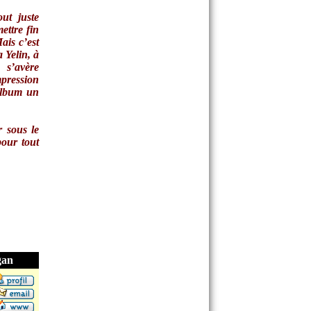
out juste
ettre fin
ais c’est
a Yelin, à
s’avère
pression
’album un
r sous le
pour tout
gan