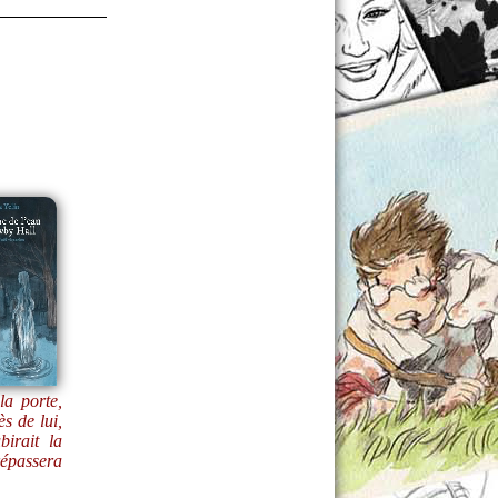
la porte,
s de lui,
birait la
répassera