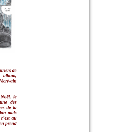
uriers de
 album,
écrivain
Noël, le
’une des
es de la
tion mais
 c’est au
’en prend