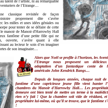
au talent de l’artiste, ni au remarquable
s Aventuriers de l’Etrange…
ine classique revisitée de façon
’histoire proprement dite s’avère
vec les milles et unes idées géniales ou
orpe pour tenter de se défaire de cette
e le manoir de Manoir d'Harrowby Hall
ieux fantôme d’une petite fille qui ne
in, ouverte, s’avère quant à elle
issant au lecteur le soin d’en imaginer
portes de son imaginaire…
Alors que Noël se profile à l’horizon, les Avent
l’Etrange nous proposent un délicieux
adaptation d’un fantastique conte de l’
américain John Kendrick Bangs…
Depuis de longues années, chaque nuit de 
fantôme d’une capricieuse jeune fille vient hanter l
chambres du Manoir d'Harrowby Hall… Les propriétair
demeure ont bien tenté de mettre un terme à la malédic
rien n’y fait ! Que la chambre soit vide de résidant, et
propriétaire lui-même, où qu’il se trouve, que le fantôme s
!