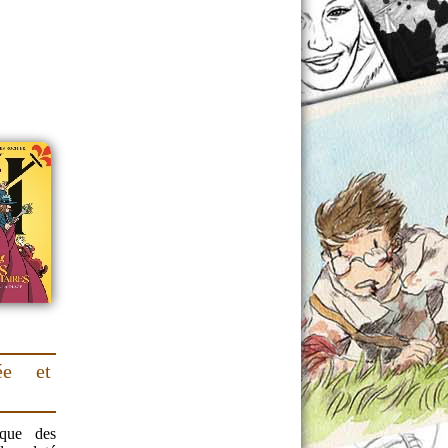
ée et
ique des