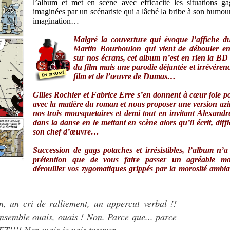
l’album et met en scène avec efficacité les situations g
imaginées par un scénariste qui a lâché la bribe à son humour
imagination…
Malgré la couverture qui évoque l’affiche d
Martin Bourboulon qui vient de débouler en
sur nos écrans, cet album n’est en rien la BD o
du film mais une parodie déjantée et irrévéren
film et de l’œuvre de Dumas…
Gilles Rochier et Fabrice Erre s’en donnent à cœur joie p
avec la matière du roman et nous proposer une version az
nos trois mousquetaires et demi tout en invitant Alexan
dans la danse en le mettant en scène alors qu’il écrit, diffi
son chef d’œuvre…
Succession de gags potaches et irrésistibles, l’album n’a
prétention que de vous faire passer un agréable m
dérouiller vos zygomatiques grippés par la morosité amb
an, un cri de ralliement, un uppercut verbal !!
nsemble ouais, ouais ! Non. Parce que... parce