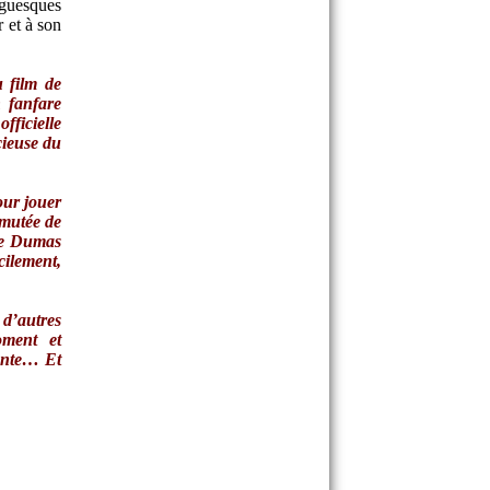
aguesques
 et à son
u film de
 fanfare
fficielle
cieuse du
our jouer
imutée de
dre Dumas
cilement,
 d’autres
oment et
iante… Et