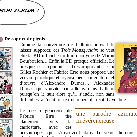
bon album !
De cape et de gigots
Comme la couverture de l’album pouvait le
laisser supposer, ces
Trois Mousquetaire
se veut
être la BD officielle du film éponyme de Martin
Bourboulon… Enfin la BD presque officielle. Le
presque est important… Très important ! Car
Gilles Rochier et Fabrice Erre nous propose une
version parodique et joyeusement barrée du chef
d’œuvre d’Alexandre Dumas… Alexandre
Dumas qui s’invite par ailleurs dans l’album
puisqu’on le suit alors qu’il s’attèle, non sans
difficultés, à l’écriture ce monument du récit d’aventure !
Le dessin généreux de
une parodie azimut
Fabrice Erre tire
irrévérencieuse
clairement vers la
carricature, avec ces
personnages qui s’inscrivent dans la veine humorist