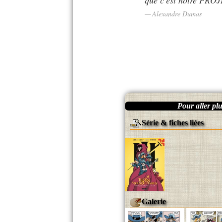
que c'est notre PROJ
Alexandre Dumas
Pour aller plus
Série & fiches liées
Galerie