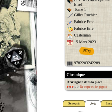
Erre)
Tome 1
Gilles Rochier
Fabrice Erre
Fabrice Erre
Casterman
15 Mars 2023
9€95
9782203242289
Chronique
D'Artagnan dans la place
De cape et de gigots
Synopsis
Insp
Avis