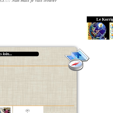
ET!!!! Nan mais je vais trouver
Le Korri
 loin...