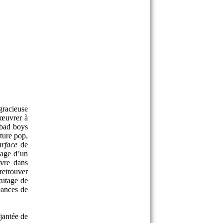
racieuse
 œuvrer à
 bad boys
ture pop,
arface
de
mage d’un
vre dans
etrouver
zutage de
éances de
jantée de