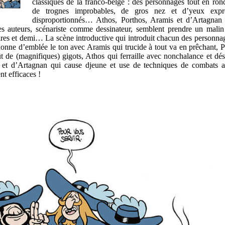
classiques de la franco-belge : des personnages tout en ron
de trognes improbables, de gros nez et d’yeux expre
disproportionnés… Athos, Porthos, Aramis et d’Artagnan
es auteurs, scénariste comme dessinateur, semblent prendre un malin 
ires et demi… La scène introductive qui introduit chacun des personna
onne d’emblée le ton avec Aramis qui trucide à tout va en prêchant, P
 de (magnifiques) gigots, Athos qui ferraille avec nonchalance et dés
 et d’Artagnan qui cause djeune et use de techniques de combats 
 efficaces !