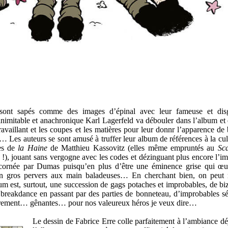
 sont sapés comme des images d’épinal avec leur fameuse et disg
nimitable et anachronique Karl Lagerfeld va débouler dans l’album et
ravaillant et les coupes et les matières pour leur donnr l’apparence de
… Les auteurs se sont amusé à truffer leur album de références à la cul
ues de
la Haine
de Matthieu Kassovitz (elles même empruntés au
Sc
 !), jouant sans vergogne avec les codes et dézinguant plus encore l’i
cornée par Dumas puisqu’en plus d’être une éminence grise qui œu
n gros pervers aux main baladeuses… En cherchant bien, on peut r
um est, surtout, une succession de gags potaches et improbables, de bi
breakdance en passant par des parties de bonneteau, d’improbables s
lièrement… gênantes… pour nos valeureux héros je veux dire…
Le dessin de Fabrice Erre colle parfaitement à l’ambiance dé