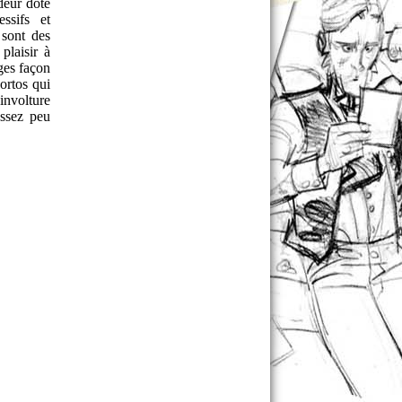
deur doté
ssifs et
 sont des
plaisir à
ges façon
ortos qui
involture
assez peu