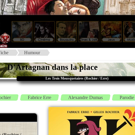
iche
Humour
D'Artagnan dans la place
Les Trois Mousquetaires (Rochier / Erre)
ochier
Fabrice Erre
Alexandre Dumas
Parodie
 (Rochier /