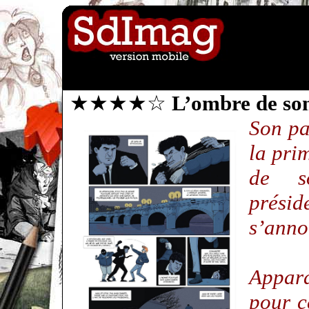
★★★★☆
L’ombre de so
Son pa
la pri
de s
prés
s’ann
Appara
pour c