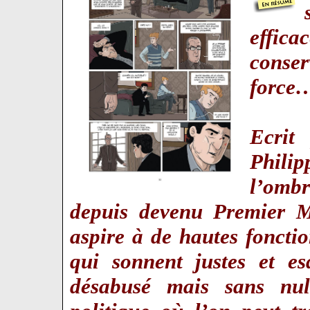
effic
conser
force
Ecrit
Phili
l’omb
depuis devenu Premier 
aspire à de hautes fonction
qui sonnent justes et es
désabusé mais sans nu