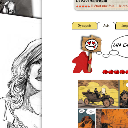
Le Rêve Américain
Il était une fois… le ci
Synopsis
Insp
Avis
un c