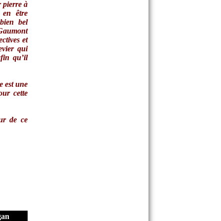
 pierre à
 en être
bien bel
à Gaumont
ctives et
evier qui
fin qu’il
e est une
our cette
ur de ce
gan