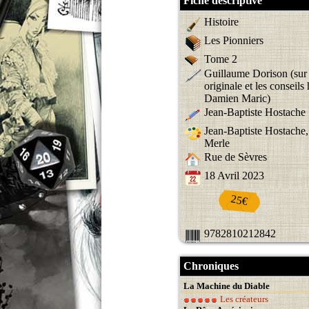
Fiche descriptive
Histoire
Les Pionniers
Tome 2
Guillaume Dorison (sur
originale et les conseils
Damien Maric)
Jean-Baptiste Hostache
Jean-Baptiste Hostache,
Merle
Rue de Sèvres
18 Avril 2023
25€
9782810212842
Chroniques
La Machine du Diable
Les créateurs