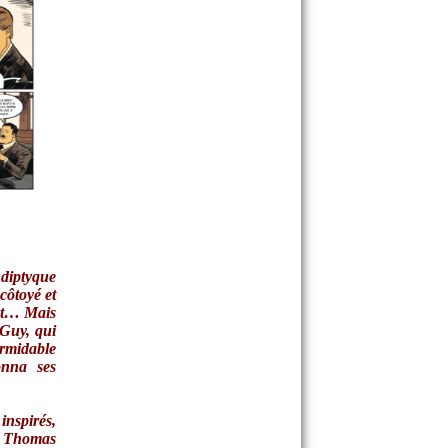
diptyque
côtoyé et
art… Mais
 Guy, qui
rmidable
onna ses
inspirés,
, Thomas