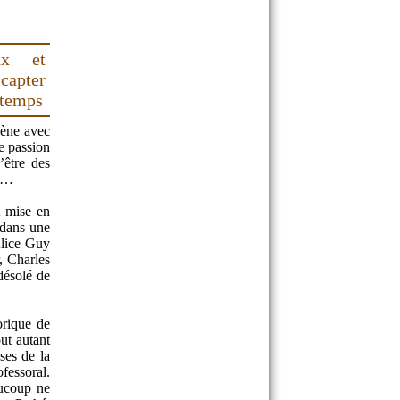
ux et
capter
u temps
cène avec
e passion
’être des
re…
t mise en
 dans une
Alice Guy
, Charles
désolé de
orique de
ut autant
ses de la
fessoral.
aucoup ne