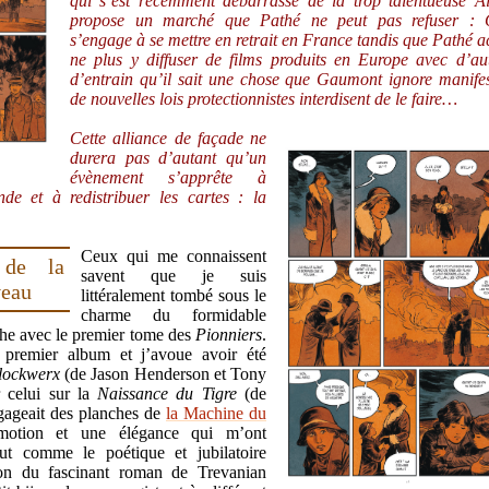
qui s’est récemment débarrassé de la trop talentueuse A
propose un marché que Pathé ne peut pas refuser :
s’engage à se mettre en retrait en France tandis que Pathé a
ne plus y diffuser de films produits en Europe avec d’au
d’entrain qu’il sait une chose que Gaumont ignore manife
de nouvelles lois protectionnistes interdisent de le faire…
Cette alliance de façade ne
durera pas d’autant qu’un
évènement s’apprête à
e et à redistribuer les cartes : la
Ceux qui me connaissent
 de la
savent que je suis
veau
littéralement tombé sous le
charme du formidable
che avec le premier tome des
Pionniers
.
 premier album et j’avoue avoir été
lockwerx
(de Jason Henderson et Tony
r celui sur la
Naissance du Tigre
(de
gageait des planches de
la Machine du
otion et une élégance qui m’ont
ut comme le poétique et jubilatoire
ion du fascinant roman de Trevanian