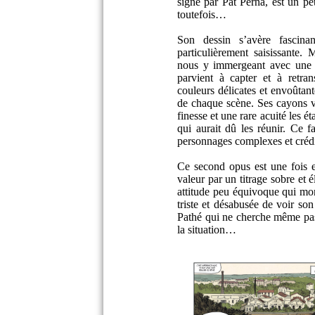
signé par Pat Perna, est un peti
toutefois…
Son dessin s’avère fascina
particulièrement saisissante. 
nous y immergeant avec une f
parvient à capter et à retran
couleurs délicates et envoûtan
de chaque scène. Ses cayons v
finesse et une rare acuité les 
qui aurait dû les réunir. Ce fa
personnages complexes et crédi
Ce second opus est une fois e
valeur par un titrage sobre et 
attitude peu équivoque qui mo
triste et désabusée de voir son
Pathé qui ne cherche même pas
la situation…