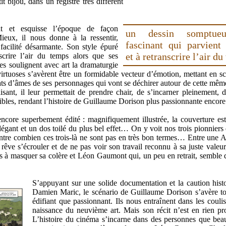
t bijou, dans un registre très différent
nt et esquisse l’époque de façon
un dessin somptue
Mieux, il nous donne à la ressentir,
fascinant qui parvient 
acilité désarmante. Son style épuré
et à retranscrire l’air d
scrire l’air du temps alors que ses
tes soulignent avec art la dramaturgie
irtuoses s’avèrent être un formidable vecteur d’émotion, mettant en s
états d’âmes de ses personnages qui vont se déchirer autour de cette mêm
isant, il leur permettait de prendre chair, de s’incarner pleinement, d
bles, rendant l’histoire de Guillaume Dorison plus passionnante enco
ncore superbement édité : magnifiquement illustrée, la couverture es
élégant et un dos toilé du plus bel effet… On y voit nos trois pionniers
ntre combien ces trois-là ne sont pas en très bon termes… Entre une 
 rêve s’écrouler et de ne pas voir son travail reconnu à sa juste valeur
 à masquer sa colère et Léon Gaumont qui, un peu en retrait, semble 
S’appuyant sur une solide documentation et la caution hist
Damien Maric, le scénario de Guillaume Dorison s’avère to
édifiant que passionnant. Ils nous entraînent dans les coulis
naissance du neuvième art. Mais son récit n’est en rien pro
L’histoire du cinéma s’incarne dans des personnes que be