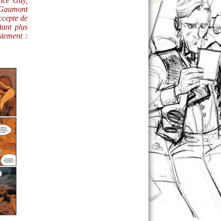
lice Guy,
 Gaumont
ccepte de
tant plus
stement :