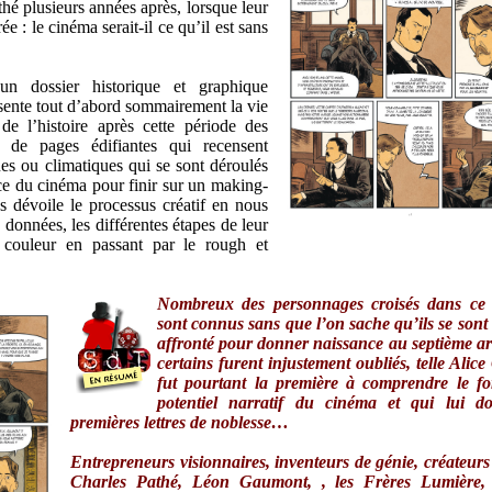
hé plusieurs années après, lorsque leur
ée : le cinéma serait-il ce qu’il est sans
n dossier historique et graphique
sente tout d’abord sommairement la vie
de l’histoire après cette période des
i de pages édifiantes qui recensent
es ou climatiques qui se sont déroulés
ce du cinéma pour finir sur un making-
s dévoile le processus créatif en nous
données, les différentes étapes de leur
a couleur en passant par le rough et
Nombreux des personnages croisés dans ce 
sont connus sans que l’on sache qu’ils se sont 
affronté pour donner naissance au septième 
certains furent injustement oubliés, telle Alice
fut pourtant la première à comprendre le fo
potentiel narratif du cinéma et qui lui d
premières lettres de noblesse…
Entrepreneurs visionnaires, inventeurs de génie, créateurs 
Charles Pathé, Léon Gaumont, , les Frères Lumière