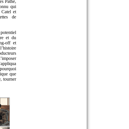
es Pathé,
onnu qui
 Catel et
ettes de
potentiel
re et du
g-off et
’histoire
roducteurs
s’imposer
’appliqua
 pourquoi
tique que
, tourner