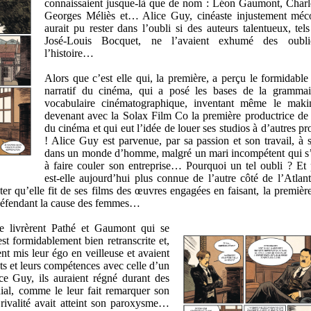
connaissaient jusque-là que de nom : Léon Gaumont, Charl
Georges Méliès et… Alice Guy, cinéaste injustement méc
aurait pu rester dans l’oubli si des auteurs talentueux, tels
José-Louis Bocquet, ne l’avaient exhumé des oubli
l’histoire…
Alors que c’est elle qui, la première, a perçu le formidable 
narratif du cinéma, qui a posé les bases de la grammai
vocabulaire cinématographique, inventant même le makin
devenant avec la Solax Film Co la première productrice de l
du cinéma et qui eut l’idée de louer ses studios à d’autres p
! Alice Guy est parvenue, par sa passion et son travail, à 
dans un monde d’homme, malgré un mari incompétent qui s
à faire couler son entreprise… Pourquoi un tel oubli ? Et
est-elle aujourd’hui plus connue de l’autre côté de l’Atlan
 qu’elle fit de ses films des œuvres engagées en faisant, la première
défendant la cause des femmes…
 livrèrent Pathé et Gaumont qui se
st formidablement bien retranscrite et,
nt mis leur égo en veilleuse et avaient
ts et leurs compétences avec celle d’un
e Guy, ils auraient régné durant des
ial, comme le leur fait remarquer son
 rivalité avait atteint son paroxysme…