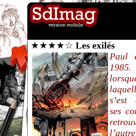
★★★★☆
Les exilés
Paul 
1985
lorsq
laque
s’est 
ses co
retro
l’autr