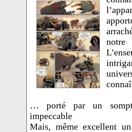
l’appa
apport
arrac
notre
L’ense
intrig
univer
connaî
… porté par un somptu
impeccable
Mais, même excellent un 