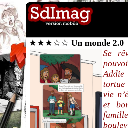
★★★☆☆
Un monde 2.0
Se rê
pouvo
Addie
tortue
vie n’
et bo
famil
boulev