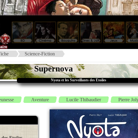
iche
Science-Fiction
Supernova
Nyota et les Surveillants des Etoiles
eunesse
Aventure
Lucile Thibaudier
Pierre Jol
s des Etoiles