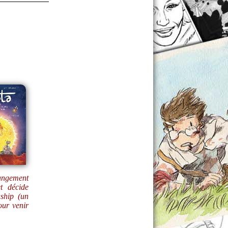
angement
t décide
ship (un
ur venir