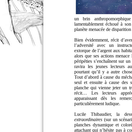
un brin anthropomorphiqu
lamentablement échoué à son 
planète menacée de disparitio
Bien évidemment, récit d’avent
l’adversité avec un instruc
extorque de l’argent aux habi
alors que ses actions menace
péripéties s’enchaînent sur u
ravira les jeunes lecteurs 
pourtant qu’il y a autre chos
Tout d’abord à cause du méchan
seul et ensuite à cause des 
planche qui vienne jeter un t
récit… Les lecteurs appré
apparaissant dès les remer
particulièrement ludique.
Lucile Thibaudier, la dess
extraordinaires
(sur un scénari
planches dynamique et coloré
attachant qui n’hésite pas à c