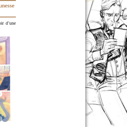
unesse
oir d’une