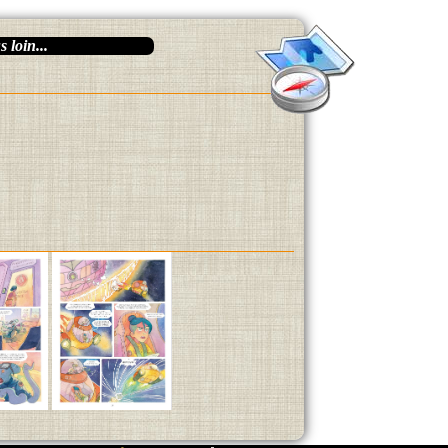
 loin...