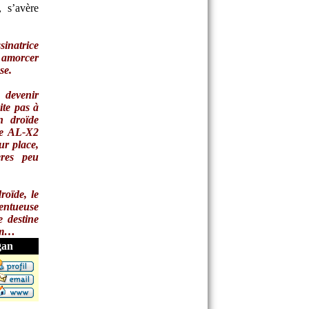
 s’avère
inatrice
amorcer
se.
 devenir
ite pas à
 droïde
te AL-X2
ur place,
ères peu
roïde, le
lentueuse
e destine
bum…
gan