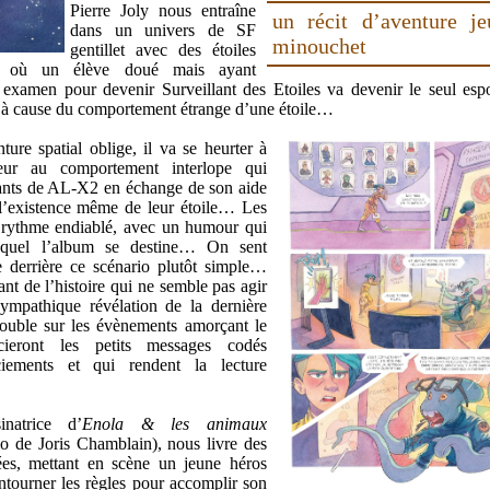
Pierre Joly nous entraîne
un récit d’aventure je
dans un univers de SF
minouchet
gentillet avec des étoiles
e où un élève doué mais ayant
examen pour devenir Surveillant des Etoiles va devenir le seul esp
n à cause du comportement étrange d’une étoile…
ure spatial oblige, il va se heurter à
teur au comportement interlope qui
tants de AL-X2 en échange de son aide
 l’existence même de leur étoile… Les
n rythme endiablé, avec un humour qui
auquel l’album se destine… On sent
e derrière ce scénario plutôt simple…
t de l’histoire qui ne semble pas agir
sympathique révélation de la dernière
rouble sur les évènements amorçant le
cieront les petits messages codés
ciements et qui rendent la lecture
inatrice d’
Enola & les animaux
o de Joris Chamblain), nous livre des
es, mettant en scène un jeune héros
ontourner les règles pour accomplir son