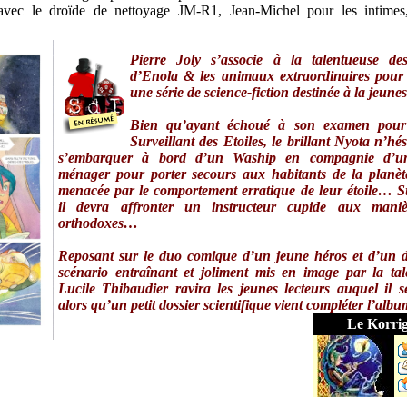
avec le droïde de nettoyage JM-R1, Jean-Michel pour les intimes,
Pierre Joly s’associe à la talentueuse dess
d’
Enola & les animaux extraordinaires
pour 
une série de science-fiction destinée à la jeunes
Bien qu’ayant échoué à son examen pour
Surveillant des Etoiles, le brillant Nyota n’hés
s’embarquer à bord d’un Waship en compagnie d’un
ménager pour porter secours aux habitants de la planè
menacée par le comportement erratique de leur étoile… S
il devra affronter un instructeur cupide aux mani
orthodoxes…
Reposant sur le duo comique d’un jeune héros et d’un d
scénario entraînant et joliment mis en image par la ta
Lucile Thibaudier ravira les jeunes lecteurs auquel il s
alors qu’un petit dossier scientifique vient compléter l’al
Le Korri