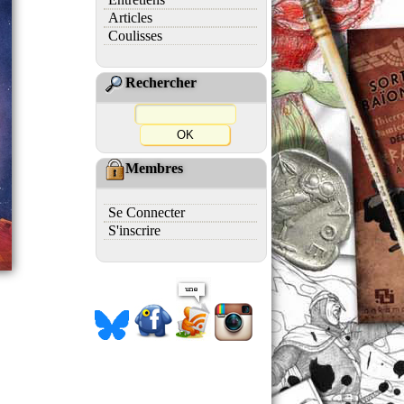
Articles
Coulisses
Rechercher
Membres
Se Connecter
S'inscrire