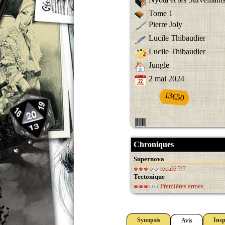
Tome 1
Pierre Joly
Lucile Thibaudier
Lucile Thibaudier
Jungle
2 mai 2024
13€50
Chroniques
Supernova
recalé ?!?
Tectonique
Premières armes
Synopsis
Insp
Avis