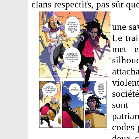
clans respectifs, pas sûr q
une sa
Le tra
met e
silhou
attach
violen
sociét
sont 
patria
codes p
deux s