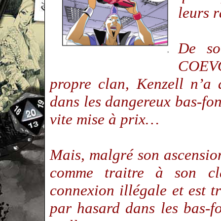
leurs 
De so
COEVO
propre clan, Kenzell n’a 
dans les dangereux bas-fo
vite mise à prix…
Mais, malgré son ascension
comme traitre à son c
connexion illégale et est 
par hasard dans les bas-fo