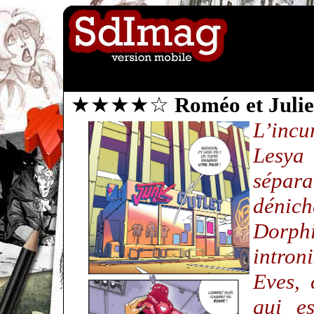
★★★★☆
Roméo et Julie
L’inc
Lesya 
sépar
dénic
Dorph
intron
Eves, 
qui es