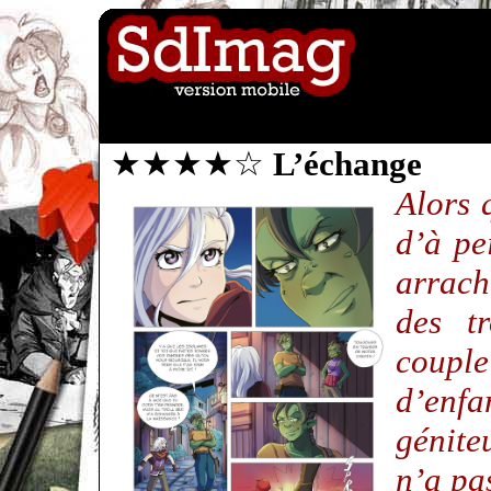
★★★★☆
L’échange
Alors 
d’à pe
arrac
des t
coupl
d’enfa
génite
n’a pas