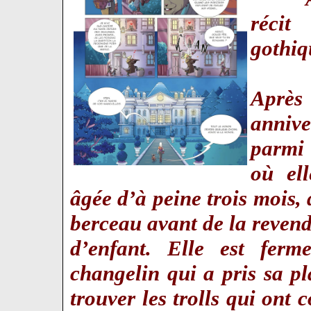
récit
gothi
Après
annive
parmi 
où el
âgée d’à peine trois mois, 
berceau avant de la revend
d’enfant. Elle est ferm
changelin qui a pris sa pl
trouver les trolls qui on